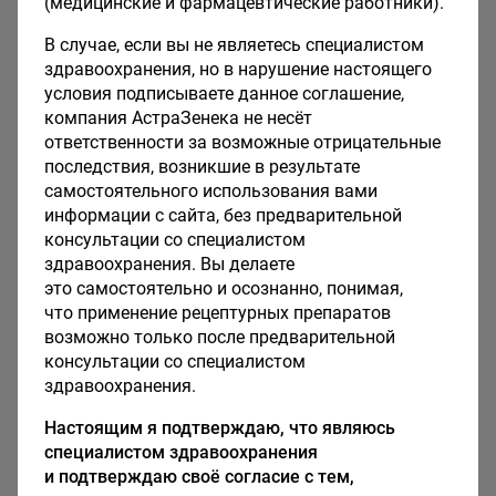
(медицинские и фармацевтические работники).
В случае, если вы не являетесь специалистом
здравоохранения, но в нарушение настоящего
пн
вт
ср
чт
пт
сб
вс
условия подписываете данное соглашение,
компания АстраЗенека не несёт
27
28
29
30
31
1
2
ответственности за возможные отрицательные
последствия, возникшие в результате
3
4
5
6
7
8
9
самостоятельного использования вами
информации с сайта, без предварительной
10
11
12
13
14
15
16
консультации со специалистом
здравоохранения. Вы делаете
17
18
19
20
21
22
23
это самостоятельно и осознанно, понимая,
что применение рецептурных препаратов
24
25
26
27
28
29
30
возможно только после предварительной
консультации со специалистом
31
1
2
3
4
5
6
здравоохранения.
Настоящим я подтверждаю, что являюсь
Все мероприятия
специалистом здравоохранения
и подтверждаю своё согласие с тем,