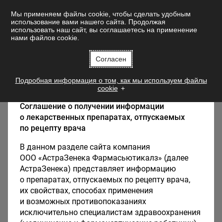
Мы применяем файлы cookie, чтобы сделать удобным
использование вами нашего сайта. Продолжая
использовать наш сайт, вы соглашаетесь на применение
нами файлов cookie.
Добро пожаловать на az-most.ru
Терапевтические области
Согласен
информационный интернет-портал для
российских специалистов в области
Подробная информация о том, как мы используем файлы
здравоохранения!
cookie
Соглашение о получении информации
о лекарственных препаратах, отпускаемых
по рецепту врача
В данном разделе сайта компания
ООО «АстраЗенека Фармасьютикалз» (далее
АстраЗенека) представляет информацию
о препаратах, отпускаемых по рецепту врача,
Календарь мероприятий
их свойствах, способах применения
и возможных противопоказаниях
исключительно специалистам здравоохранения
Август
2026